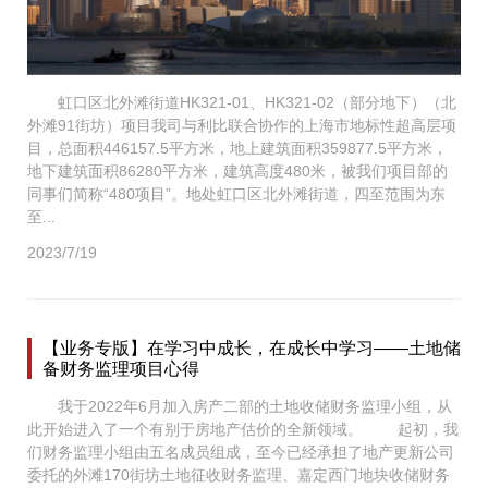
虹口区北外滩街道HK321-01、HK321-02（部分地下）（北
外滩91街坊）项目我司与利比联合协作的上海市地标性超高层项
目，总面积446157.5平方米，地上建筑面积359877.5平方米，
地下建筑面积86280平方米，建筑高度480米，被我们项目部的
同事们简称“480项目”。地处虹口区北外滩街道，四至范围为东
至...
2023/7/19
【业务专版】在学习中成长，在成长中学习——土地储
备财务监理项目心得
我于2022年6月加入房产二部的土地收储财务监理小组，从
此开始进入了一个有别于房地产估价的全新领域。 起初，我
们财务监理小组由五名成员组成，至今已经承担了地产更新公司
委托的外滩170街坊土地征收财务监理、嘉定西门地块收储财务