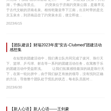
湖，千佛山等景点。 趵突泉位于济南趵突泉公园，是最早见
于古代文献的济南名泉。相传乾隆皇帝下江南，出京时带的是北
京玉泉水，到济南品尝了趵突泉水后，便立即改...
2023/6/15
【团队建设】财瑞2023年度“安吉-Clubmed”团建活动
感想集
在短暂的团建活动中，我们勇士队共同完成了拔河、珠行天
下、篮球、乒乓球、射击等一系列的团建活动任务，在寓教于乐
的团建活动中受益匪浅。 让我们拓展感悟最深的就是珠行天
下，在第一轮比拼中，由于我们缺乏有效的领导，没有找到正确
的方法，导致整个团队处于慌乱的状态，每名队员面对...
2023/6/30
【新人心语】新人心语——王剑豪