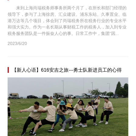
来到上海尚瑞税务师事务所两个月了，在所长和部门经理的
领导下，参与了上海徐房、汇众建设、浦东东站、久事置业、临
港万达等几个项目，体会到了尚瑞税务所在税务行业的专业水平
和强大实力。作为一名长期从事财税工作的税务人，加入到专业
税务服务团队是一件振奋人心的事。日常工作中，集团“因...
2023/6/20
【新人心语】616安吉之旅---勇士队新进员工的心得