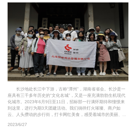
长沙地处长江中下游，古称“潭州”，湖南省省会。长沙是一
座具有三千多年历史的“文化名城”，又是一座充满勃勃生机现代
化城市。2023年6月9日至11日，招标部一行满怀期待和憧憬来
到这里，进行为期3天团建活动。我们徜徉灯火璀璨、商户如
云、人头攒动的步行街，打卡网红美食，感受着城市的美丽、...
2023/6/27