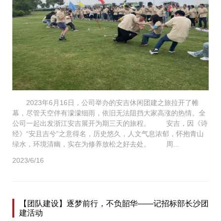
2023年6月16日，公司举办的安吉休闲团建之旅拉开了帷
幕，尽管天空伴有濛濛细雨，依旧无法阻挡大家高涨的热情。全
公司一起出发浙江安吉展开为期三天的旅程。 安吉，因《诗
经》“安且吉兮”之意得名，历史悠久，人文气息浓郁，怀抱青山
绿水，环境清幽，实在为修养放松之好去处。 周...
2023/6/16
【团队建设】逐梦前行，不负韶华——记招标部长沙团
建活动