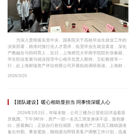
为深入贯彻落实党中央、国务院关于高校毕业生就业工作的
决策部署，精准对接行业人才需求，拓宽毕业生就业渠道，深化
产教融合与协同育人，近日，上海师范大学商学院院长张春丽、
学生职业发展与就业指导中心相关负责人蔡炜、王虹教授等一
行，赴上海财瑞资产评估有限公司开展拓岗调研座谈。上海财...
2026/3/20
【团队建设】暖心相助显担当 同事情深暖人心
2026年3月2日，年味未散，公司三楼办公室依旧洋溢着喜
庆氛围。下午3时许，房产一部一名员工突发身体不适，面色惨
白，捂着胸口，正欲自行前往就医，恰逢房产二部员工顾锦源准
备出外勤。事发紧急，顾锦源当即联系客户调整工作计划，迅速