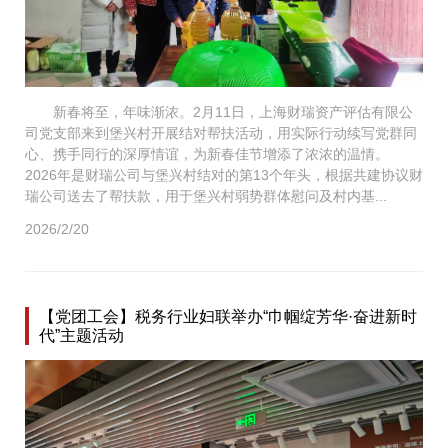
新春将至，年味渐浓。2月11日，上海财瑞资产评估有限公
司党支部来到堡兴村开展结对帮扶活动，用实际行动续写党群同
心、携手同行的深厚情谊，为新春佳节增添了浓浓的温情。
2026年是财瑞公司与堡兴村结对的第13个年头，根据共建协议财
瑞公司送去了帮扶款，用于堡兴村弱势群体慰问及村内基...
2026/2/20
【党团工会】税务行业妇联举办“巾帼绽芳华·奋进新时
代”主题活动