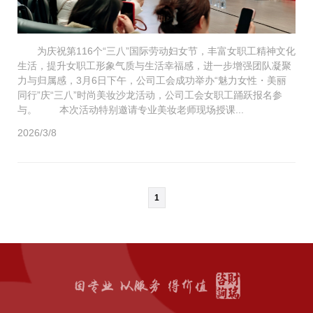
为庆祝第116个“三八”国际劳动妇女节，丰富女职工精神文化
生活，提升女职工形象气质与生活幸福感，进一步增强团队凝聚
力与归属感，3月6日下午，公司工会成功举办“魅力女性・美丽
同行”庆“三八”时尚美妆沙龙活动，公司工会女职工踊跃报名参
与。 本次活动特别邀请专业美妆老师现场授课...
2026/3/8
1