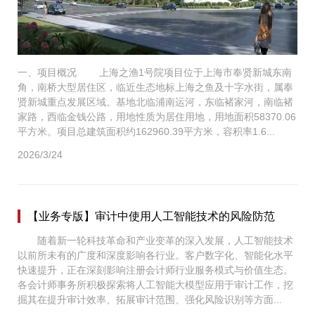
一、项目概况 上海之渔1号院项目位于上海市奉贤新城东南
角，南桥大型居住区，临近生态地标上海之鱼及十字水街，属奉
贤新城重点发展区域。基地北临浦南运河，东临褚家河，南临褚
家路，西临金钱公路，用地性质为居住用地，用地面积58370.06
平方米。项目总建筑面积约162960.39平方米，容积率1.6...
2026/3/24
【业务专版】审计中使用人工智能技术的风险防范
随着新一轮科技革命和产业变革的深入发展，人工智能技术
以前所未有的广度和深度影响各行业。客户数字化、智能化水平
快速提升，正在深刻影响注册会计师行业服务模式与价值生态。
各会计师事务所积极探索将人工智能大模型应用于审计工作，挖
掘其在提升审计效率、拓展审计范围、强化风险识别等方面...